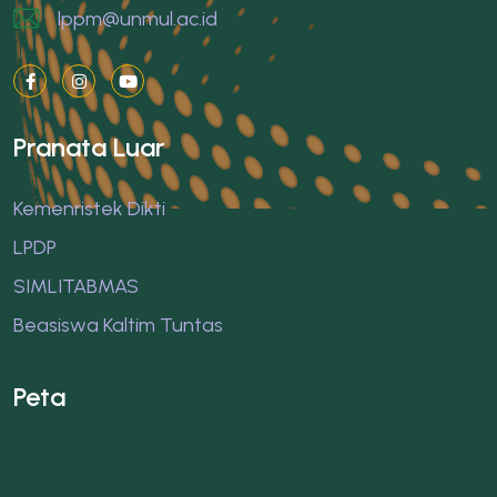
lppm@unmul.ac.id
Pranata Luar
Kemenristek Dikti
LPDP
SIMLITABMAS
Beasiswa Kaltim Tuntas
Peta